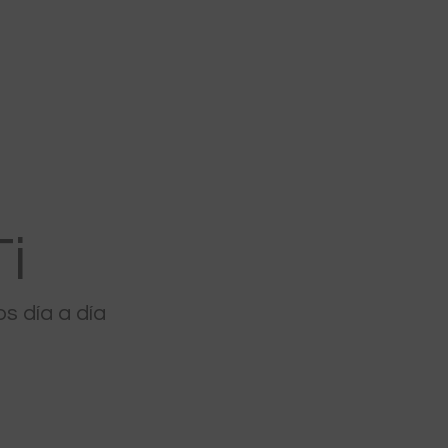
i
 día a día