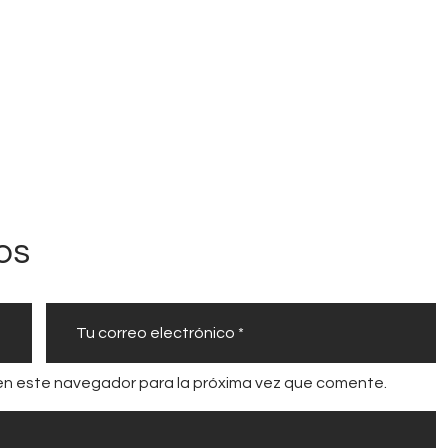
14
E
s
p
e
c
i
a
l
os
e
s
en este navegador para la próxima vez que comente.