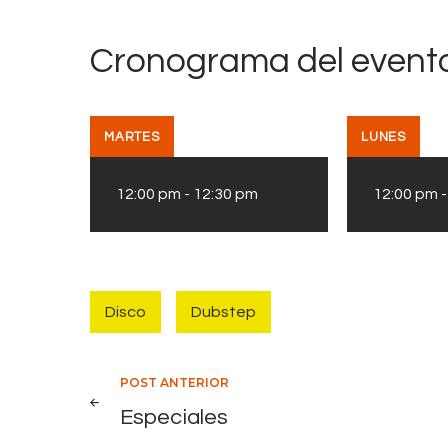
Cronograma del evento
MARTES
LUNES
12:00 pm
-
12:30 pm
12:00 pm
Disco
Dubstep
Navegación
POST ANTERIOR
2
Especiales
G
de
e