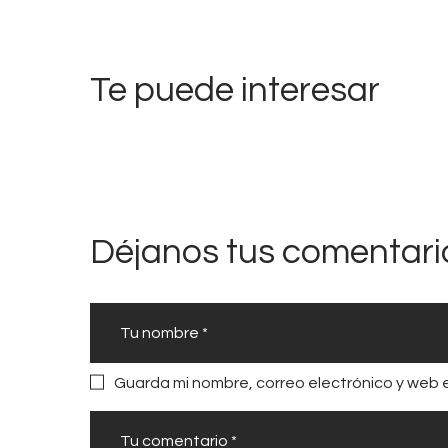
n
entradas
e
Te puede interesar
r
a
c
i
ó
n
Déjanos tus comentari
9
0
′
Guarda mi nombre, correo electrónico y web 