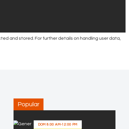
ted and stored. For further details on handling user data,
Popular
DOM
8:00 AM
-
12:00 PM