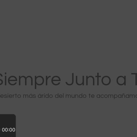
Inicio
Chuquicamata
Radomiro Tomic
Ministro Hales
Gabriela Mistral
Siempre Junto a T
desierto más árido del mundo te acompañamos