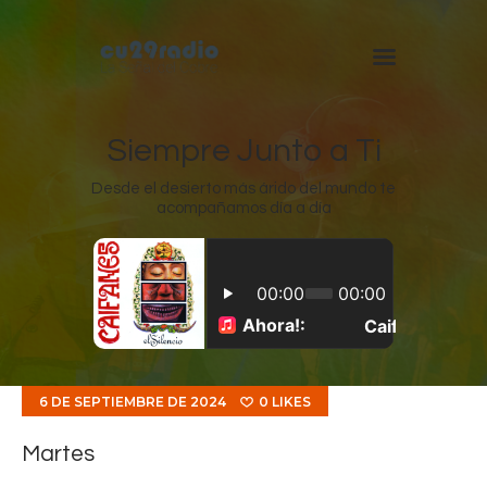
Siempre Junto a Ti
Desde el desierto más árido del mundo te
acompañamos día a día
Inicio
Chuquicamata
Radomiro Tomic
Ministro Hales
Gabriela Mistral
6 DE SEPTIEMBRE DE 2024
0
LIKES
Martes