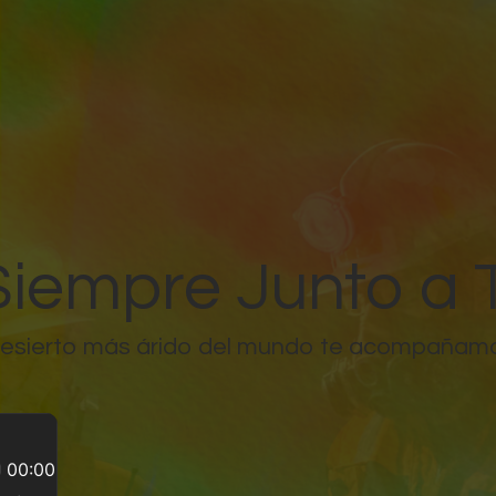
Inicio
Chuquicamata
Radomiro Tomic
Ministro Hales
Gabriela Mistral
Siempre Junto a T
desierto más árido del mundo te acompañamos