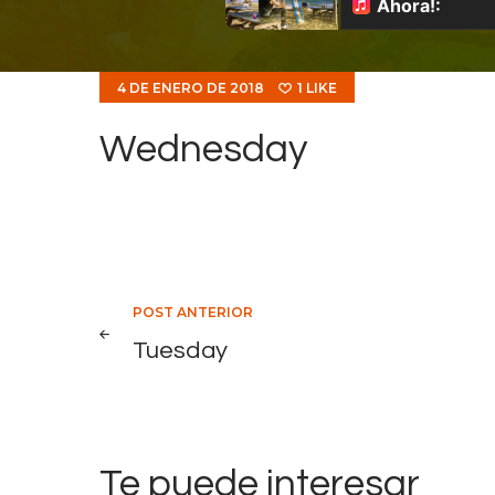
4 DE ENERO DE 2018
1
LIKE
Wednesday
Navegación
POST ANTERIOR
Tuesday
de
entradas
Te puede interesar