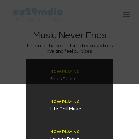
Music Never Ends
tune in to the best internet radio stations
live and feel our vibes
Inicio
Chuquicamata
NOW PLAYING
Blues Radio
Radomiro Tomic
Ministro Hales
NOW PLAYING
Gabriela Mistral
Life Chill Music
NOW PLAYING