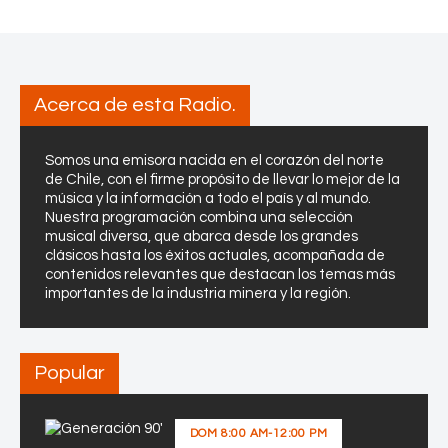
Acerca de esta Radio.
Somos una emisora nacida en el corazón del norte
de Chile, con el firme propósito de llevar lo mejor de la
música y la información a todo el país y al mundo.
Nuestra programación combina una selección
musical diversa, que abarca desde los grandes
clásicos hasta los éxitos actuales, acompañada de
contenidos relevantes que destacan los temas más
importantes de la industria minera y la región.
Popular
DOM
8:00 AM
-
12:00 PM