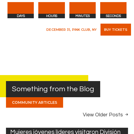
DAYS
HOURS
MINUTES
SECONDS
BUY TICKETS
DECEMBER 31, PINK CLUB, NY
Something from the Blog
COMMUNITY ARTICLES
View Older Posts
,
DIVISIONES
MINISTRO HALES
19
Mujeres jóvenes líderes visitaron División
,