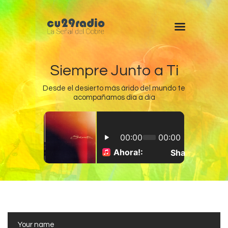
Siempre Junto a Ti
Desde el desierto más árido del mundo te
acompañamos día a día
Inicio
Chuquicamata
Radomiro Tomic
Ministro Hales
Gabriela Mistral