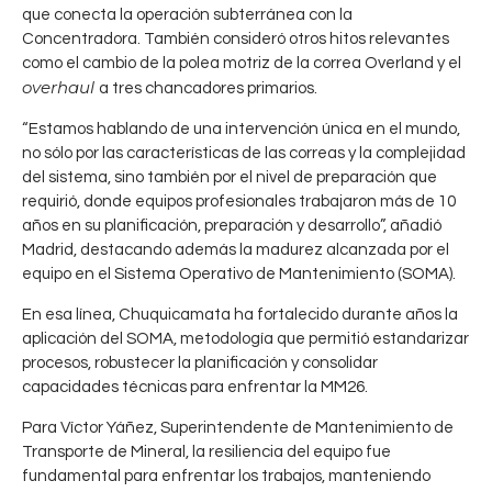
que conecta la operación subterránea con la
Concentradora. También consideró otros hitos relevantes
como el cambio de la polea motriz de la correa Overland y el
overhaul
a tres chancadores primarios.
“Estamos hablando de una intervención única en el mundo,
no sólo por las características de las correas y la complejidad
del sistema, sino también por el nivel de preparación que
requirió, donde equipos profesionales trabajaron más de 10
años en su planificación, preparación y desarrollo”, añadió
Madrid, destacando además la madurez alcanzada por el
equipo en el Sistema Operativo de Mantenimiento (SOMA).
En esa línea, Chuquicamata ha fortalecido durante años la
aplicación del SOMA, metodología que permitió estandarizar
procesos, robustecer la planificación y consolidar
capacidades técnicas para enfrentar la MM26.
R
0
Para Víctor Yáñez, Superintendente de Mantenimiento de
e
Transporte de Mineral, la resiliencia del equipo fue
CHUQUICAMATA
,
CODELCO
p
fundamental para enfrentar los trabajos, manteniendo