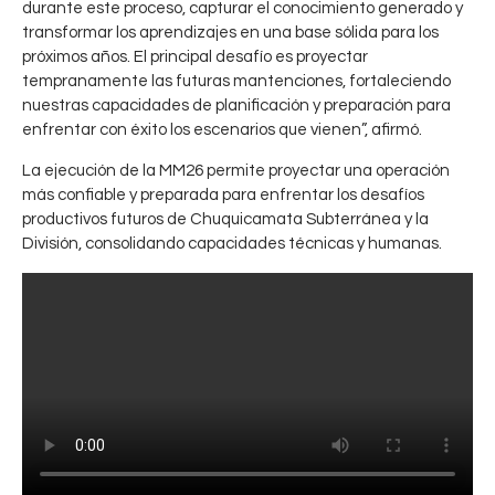
durante este proceso, capturar el conocimiento generado y
C
i
transformar los aprendizajes en una base sólida para los
h
c
próximos años. El principal desafío es proyectar
u
a
tempranamente las futuras mantenciones, fortaleciendo
q
r
nuestras capacidades de planificación y preparación para
u
e
enfrentar con éxito los escenarios que vienen”, afirmó.
i
l
La ejecución de la MM26 permite proyectar una operación
c
p
más confiable y preparada para enfrentar los desafíos
a
u
productivos futuros de Chuquicamata Subterránea y la
m
e
División, consolidando capacidades técnicas y humanas.
a
d
t
o
a
y
p
r
a
e
r
s
t
t
i
a
c
r
i
l