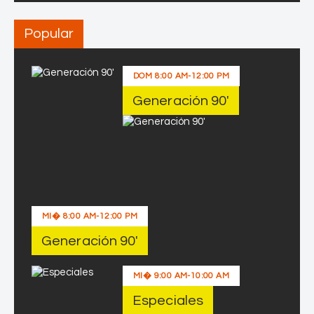
n
e
Popular
r
o
DOM
8:00 AM
-
12:00 PM
s
d
Generación 90′
e
C
h
i
l
e
MI�
8:00 AM
-
12:00 PM
Generación 90′
MI�
9:00 AM
-
10:00 AM
Especiales