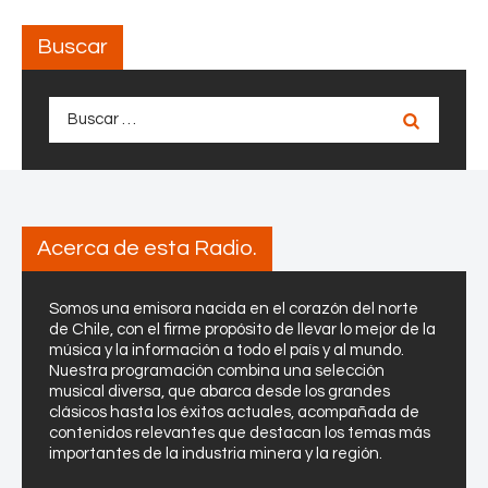
o
a
a
d
Buscar
n
e
i
b
v
u
Buscar:
e
e
r
n
s
a
a
s
r
p
Acerca de esta Radio.
i
r
o
á
d
c
Somos una emisora nacida en el corazón del norte
de Chile, con el firme propósito de llevar lo mejor de la
e
t
música y la información a todo el país y al mundo.
C
i
Nuestra programación combina una selección
a
c
musical diversa, que abarca desde los grandes
r
a
clásicos hasta los éxitos actuales, acompañada de
a
contenidos relevantes que destacan los temas más
s
importantes de la industria minera y la región.
b
i