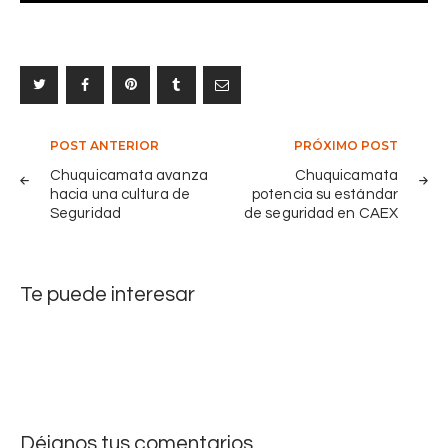
p
o
a
s
r
p
o
e
n
r
e
o
n
s
Navegación
POST ANTERIOR
PRÓXIMO POST
e
:
de
Chuquicamata avanza
Chuquicamata
m
G
hacia una cultura de
potencia su estándar
entradas
o
R
Seguridad
de seguridad en CAEX
t
M
i
D
v
r
Te puede interesar
a
e
r
a
o
l
m
i
e
z
r
ó
Déjanos tus comentarios
í
t