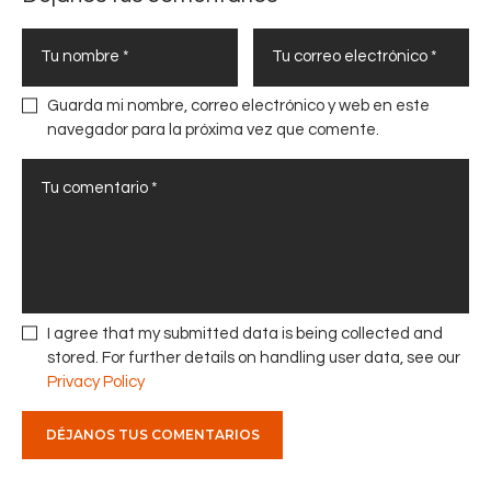
a
a
p
l
o
l
r
e
Guarda mi nombre, correo electrónico y web en este
n
r
navegador para la próxima vez que comente.
o
d
n
e
a
t
g
r
é
a
s
n
i
s
m
f
I agree that my submitted data is being collected and
o
e
stored. For further details on handling user data, see our
n
r
Privacy Policy
o
e
v
n
e
c
n
i