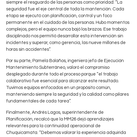
r
siempre el resguardo de las personas como prioridad: “La
e
seguridad fue el eje central de toda la mantención. Cada
s
etapa se ejecutó con planificación, control y un foco
permanente en el cuidado de las personas. Hubo momentos
e
complejos, pero el equipo nunca bajó los brazos. Ese trabajo
n
disciplinado nos permitió desarrollar esta intervención sin
t
incidentes y superar, como gerencia, las nueve millones de
a
horas sin accidentes”.
n
t
Por su parte, Pamela Bolaños, ingeniera jefa de Ejecución
e
Mantenimiento Subterráneo, valoró el compromiso
s
desplegado durante todo el proceso porque “el trabajo
d
colaborativo fue esencial para alcanzar este resultado.
e
Tuvimos equipos enfocados en un propósito común,
C
M
0
manteniendo siempre la seguridad y la calidad como pilares
o
u
fundamentales de cada tarea”.
CODELCO
d
l
Finalmente, Andrés Lagos, superintendente de
e
t
Planificación, recalcó que la MM26 dejó aprendizajes
l
i
relevantes para la continuidad operacional de
c
p
Chuquicamata. “Debemos valorar la experiencia adquirida
o
l