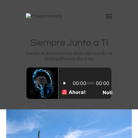
Inicio
Siempre Junto a Ti
Chuquicamata
Desde el desierto más árido del mundo te
acompañamos día a día
Radomiro Tomic
Ministro Hales
Gabriela Mistral