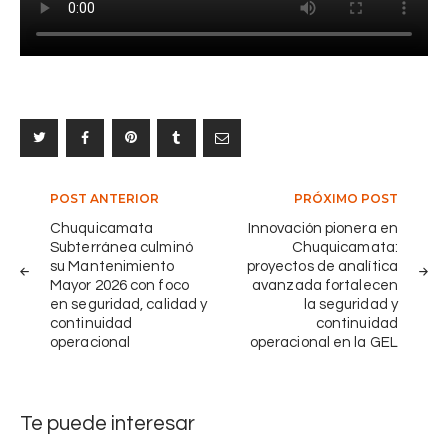
E
0
e
D
n
CHUQUICAMATA
,
CODELCO
I
m
P
o
A
d
R
e
2
r
0
n
2
i
Navegación
POST ANTERIOR
PRÓXIMO POST
5
z
de
Chuquicamata
Innovación pionera en
:
a
Subterránea culminó
Chuquicamata:
entradas
S
c
su Mantenimiento
proyectos de analítica
i
i
Mayor 2026 con foco
avanzada fortalecen
en seguridad, calidad y
la seguridad y
n
ó
continuidad
continuidad
e
n
operacional
operacional en la GEL
r
t
g
e
i
c
Te puede interesar
a
n
p
o