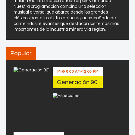
i
música y la información a todo el país y al mundo.
Nuestra programación combina una selección
e
musical diversa, que abarca desde los grandes
n
clásicos hasta los éxitos actuales, acompañada de
t
contenidos relevantes que destacan los temas más
e
importantes de la industria minera y la región.
s
Popular
MI�
8:00 AM
-
12:00 PM
Generación 90′