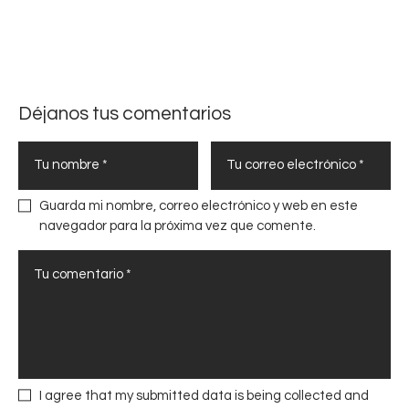
a
l
r
ó
a
g
u
i
n
c
Déjanos tus comentarios
t
a
r
p
a
a
b
r
Guarda mi nombre, correo electrónico y web en este
a
a
navegador para la próxima vez que comente.
j
f
o
o
e
r
n
t
e
a
q
l
u
e
i
c
I agree that my submitted data is being collected and
p
e