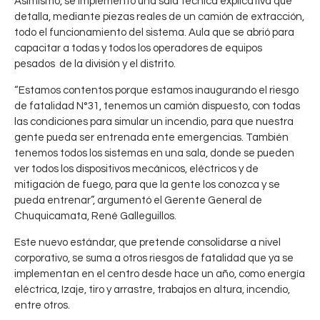
Asimismo, se implementó una sala técnica explicativa que
detalla, mediante piezas reales de un camión de extracción,
todo el funcionamiento del sistema. Aula que se abrió para
capacitar a todas y todos los operadores de equipos
pesados de la división y el distrito.
“Estamos contentos porque estamos inaugurando el riesgo
de fatalidad N°31, tenemos un camión dispuesto, con todas
las condiciones para simular un incendio, para que nuestra
gente pueda ser entrenada ente emergencias. También
tenemos todos los sistemas en una sala, donde se pueden
ver todos los dispositivos mecánicos, eléctricos y de
mitigación de fuego, para que la gente los conozca y se
pueda entrenar”, argumentó el Gerente General de
Chuquicamata, René Galleguillos.
Este nuevo estándar, que pretende consolidarse a nivel
corporativo, se suma a otros riesgos de fatalidad que ya se
implementan en el centro desde hace un año, como energía
H
0
eléctrica, Izaje, tiro y arrastre, trabajos en altura, incendio,
o
entre otros.
CHUQUICAMATA
,
CODELCO
s