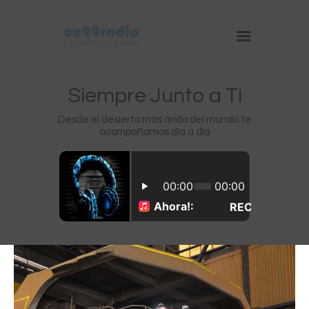
Siempre Junto a Ti
Desde el desierto más árido del mundo te
acompañamos día a día
Inicio
Chuquicamata
Radomiro Tomic
Ministro Hales
Gabriela Mistral