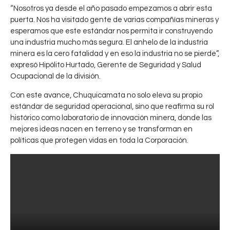
“Nosotros ya desde el año pasado empezamos a abrir esta
p
puerta. Nos ha visitado gente de varias compañías mineras y
i
esperamos que este estándar nos permita ir construyendo
t
una industria mucho más segura. El anhelo de la industria
a
minera es la cero fatalidad y en eso la industria no se pierde”,
l
expresó Hipólito Hurtado, Gerente de Seguridad y Salud
d
Ocupacional de la división.
e
l
Con este avance, Chuquicamata no solo eleva su propio
C
estándar de seguridad operacional, sino que reafirma su rol
o
histórico como laboratorio de innovación minera, donde las
b
mejores ideas nacen en terreno y se transforman en
r
políticas que protegen vidas en toda la Corporación.
e
a
v
a
n
z
a