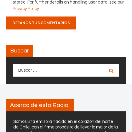
stored. For further details on handling user data, see our
o
r
Privacy Policy
l
a
a
t
e
n
Buscar
c
i
ó
Buscar:
n
d
e
s
u
Acerca de esta Radio.
s
p
a
Somos una emisora nacida en el corazón del norte
c
de Chile, con el firme propósito de llevar lo mejor de la