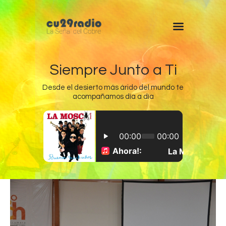
Siempre Junto a Ti
Desde el desierto más árido del mundo te
acompañamos día a día
Inicio
Chuquicamata
Radomiro Tomic
Ministro Hales
Gabriela Mistral