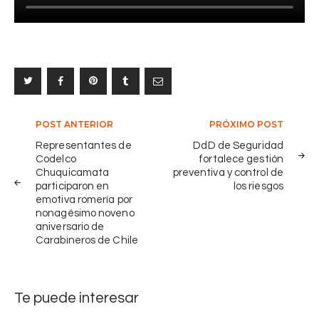
d
e
e
r
S
r
e
á
g
n
u
e
r
a
i
Navegación
POST ANTERIOR
PRÓXIMO POST
f
d
o
de
Representantes de
DdD de Seguridad
a
r
Codelco
fortalece gestión
entradas
d
Chuquicamata
preventiva y control de
t
:
participaron en
los riesgos
a
R
emotiva romería por
l
nonagésimo noveno
e
e
aniversario de
f
c
Carabineros de Chile
i
e
n
l
e
a
Te puede interesar
r
p
í