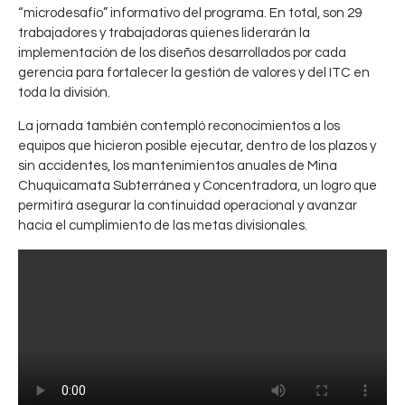
a
“microdesafío” informativo del programa. En total, son 29
n
trabajadores y trabajadoras quienes liderarán la
t
implementación de los diseños desarrollados por cada
e
gerencia para fortalecer la gestión de valores y del ITC en
n
toda la división.
i
La jornada también contempló reconocimientos a los
m
equipos que hicieron posible ejecutar, dentro de los plazos y
i
sin accidentes, los mantenimientos anuales de Mina
e
Chuquicamata Subterránea y Concentradora, un logro que
n
permitirá asegurar la continuidad operacional y avanzar
t
L
0
hacia el cumplimiento de las metas divisionales.
o
i
CHUQUICAMATA
M
,
CODELCO
d
i
e
n
r
a
a
S
z
u
g
b
o
t