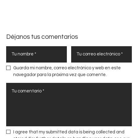
l
a
a
p
n
u
i
s
f
o
Déjanos tus comentarios
i
f
c
o
a
c
c
o
i
Guarda mi nombre, correo electrónico y web en este
e
ó
navegador para la próxima vez que comente.
n
n
e
d
l
e
r
l
i
M
e
a
s
n
g
t
I agree that my submitted data is being collected and
o
e