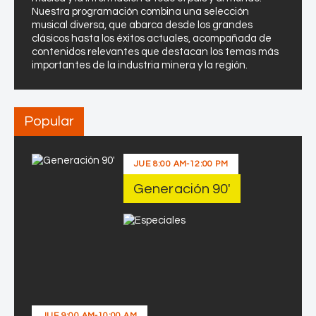
n
Nuestra programación combina una selección
t
musical diversa, que abarca desde los grandes
a
clásicos hasta los éxitos actuales, acompañada de
contenidos relevantes que destacan los temas más
l
importantes de la industria minera y la región.
l
e
r
H
Popular
A
Z
JUE
8:00 AM
-
12:00 PM
O
P
Generación 90′
JUE
9:00 AM
-
10:00 AM