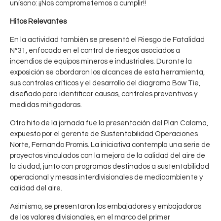
unísono: ¡¡Nos comprometemos a cumplir!!
Hitos Relevantes
En la actividad también se presentó el Riesgo de Fatalidad
N°31, enfocado en el control de riesgos asociados a
incendios de equipos mineros e industriales. Durante la
exposición se abordaron los alcances de esta herramienta,
sus controles críticos y el desarrollo del diagrama Bow Tie,
diseñado para identificar causas, controles preventivos y
medidas mitigadoras.
G
4
Otro hito de la jornada fue la presentación del Plan Calama,
e
expuesto por el gerente de Sustentabilidad Operaciones
CHUQUICAMATA
,
CODELCO
r
Norte, Fernando Promis. La iniciativa contempla una serie de
e
proyectos vinculados con la mejora de la calidad del aire de
n
la ciudad, junto con programas destinados a sustentabilidad
operacional y mesas interdivisionales de medioambiente y
c
calidad del aire.
i
a
Asimismo, se presentaron los embajadores y embajadoras
M
de los valores divisionales, en el marco del primer