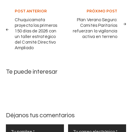
v
c
o
i
Navegación
POST ANTERIOR
PRÓXIMO POST
d
p
de
Chuquicamata
Plan Verano Seguro:
e
l
proyecta los primeros
Comités Paritarios
entradas
C
i
150 días de 2026 con
refuerzan la vigilancia
h
un taller estratégico
activa en terreno
n
u
del Comité Directivo
a
q
Ampliado
e
u
s
i
t
c
Te puede interesar
á
a
n
m
i
a
m
t
p
a
u
t
l
Déjanos tus comentarios
r
s
a
a
z