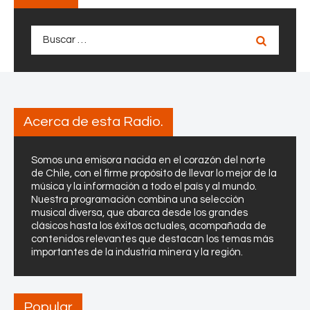
r
P
a
l
c
Buscar:
a
i
n
ó
t
n
a
m
d
á
Acerca de esta Radio.
e
s
M
c
o
o
Somos una emisora nacida en el corazón del norte
l
de Chile, con el firme propósito de llevar lo mejor de la
m
i
música y la información a todo el país y al mundo.
p
Nuestra programación combina una selección
b
e
musical diversa, que abarca desde los grandes
d
t
clásicos hasta los éxitos actuales, acompañada de
e
i
contenidos relevantes que destacan los temas más
n
importantes de la industria minera y la región.
t
o
i
v
a
Popular