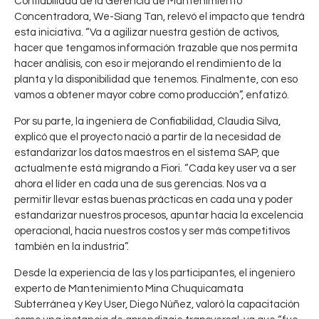
Confiabilidad de la Gerencia de Mantenimiento
Concentradora, We-Siang Tan, relevó el impacto que tendrá
esta iniciativa. “Va a agilizar nuestra gestión de activos,
hacer que tengamos información trazable que nos permita
hacer análisis, con eso ir mejorando el rendimiento de la
planta y la disponibilidad que tenemos. Finalmente, con eso
O
1
vamos a obtener mayor cobre como producción”, enfatizó.
p
CHUQUICAMATA
,
CODELCO
t
Por su parte, la ingeniera de Confiabilidad, Claudia Silva,
i
explicó que el proyecto nació a partir de la necesidad de
m
estandarizar los datos maestros en el sistema SAP, que
T
12
i
actualmente está migrando a Fiori. “Cada key user va a ser
r
CHUQUICAMATA
z
ahora el líder en cada una de sus gerencias. Nos va a
,
CODELCO
a
a
permitir llevar estas buenas prácticas en cada una y poder
b
c
estandarizar nuestros procesos, apuntar hacia la excelencia
a
i
operacional, hacia nuestros costos y ser más competitivos
j
ó
también en la industria”.
o
n
e
Desde la experiencia de las y los participantes, el ingeniero
d
n
experto de Mantenimiento Mina Chuquicamata
e
e
Subterránea y Key User, Diego Núñez, valoró la capacitación
c