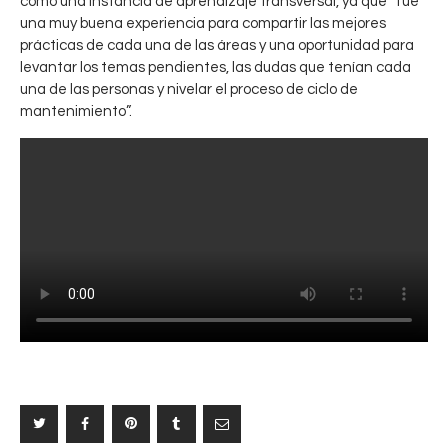
q
como una instancia de aprendizaje transversal, ya que “fue
o
u
una muy buena experiencia para compartir las mejores
s
prácticas de cada una de las áreas y una oportunidad para
i
t
levantar los temas pendientes, las dudas que tenían cada
p
o
una de las personas y nivelar el proceso de ciclo de
o
s
mantenimiento”.
,
:
i
C
n
o
n
m
o
i
v
t
a
é
c
E
i
j
ó
e
n
c
y
u
d
t
i
i
s