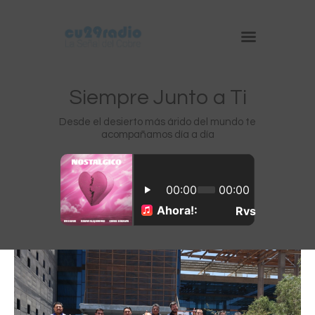
Siempre Junto a Ti
Desde el desierto más árido del mundo te
acompañamos día a día
Inicio
Chuquicamata
Radomiro Tomic
Ministro Hales
Gabriela Mistral