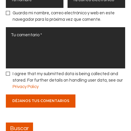
n
a
d
a
Guarda mi nombre, correo electrónico y web en este
o
c
navegador para la próxima vez que comente.
l
c
o
i
s
o
r
n
e
e
s
s
u
p
l
a
I agree that my submitted data is being collected and
t
r
stored. For further details on handling user data, see our
a
a
Privacy Policy
d
u
o
n
s
a
d
o
e
p
l
e
Buscar
a