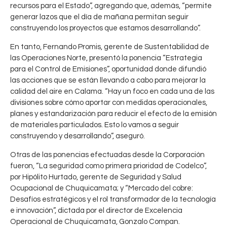
recursos para el Estado”, agregando que, además, “permite
generar lazos que el día de mañana permitan seguir
construyendo los proyectos que estamos desarrollando”.
En tanto, Fernando Promis, gerente de Sustentabilidad de
las Operaciones Norte, presentó la ponencia “Estrategia
para el Control de Emisiones”, oportunidad donde difundió
las acciones que se están llevando a cabo para mejorar la
calidad del aire en Calama. “Hay un foco en cada una de las
divisiones sobre cómo aportar con medidas operacionales,
planes y estandarización para reducir el efecto de la emisión
de materiales particulados. Esto lo vamos a seguir
construyendo y desarrollando”, aseguró.
Otras de las ponencias efectuadas desde la Corporación
fueron, “La seguridad como primera prioridad de Codelco”,
por Hipólito Hurtado, gerente de Seguridad y Salud
Ocupacional de Chuquicamata; y “Mercado del cobre:
Desafíos estratégicos y el rol transformador de la tecnología
C
0
e innovación”, dictada por el director de Excelencia
o
CHUQUICAMATA
Operacional de Chuquicamata, Gonzalo Compan.
,
CODELCO