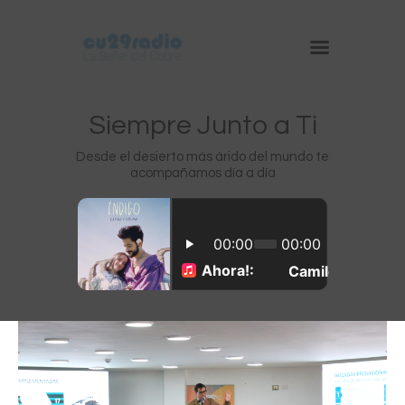
Siempre Junto a Ti
Desde el desierto más árido del mundo te
acompañamos día a día
Inicio
Chuquicamata
Radomiro Tomic
Ministro Hales
Gabriela Mistral