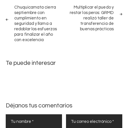
Navegación
e
a
de
s
Chuquicamata cierra
Multiplicar el puedo y
l
septiembre con
restar los peros: GRMD
e
entradas
a
cumplimiento en
realizó taller de
g
p
seguridad y llama a
transferencia de
u
redoblar los esfuerzos
buenas prácticas
r
r
para finalizar el año
e
i
con excelencia
v
d
e
a
n
d
Te puede interesar
c
p
i
a
ó
r
n
a
e
r
n
e
D
Déjanos tus comentarios
f
i
o
á
r
l
z