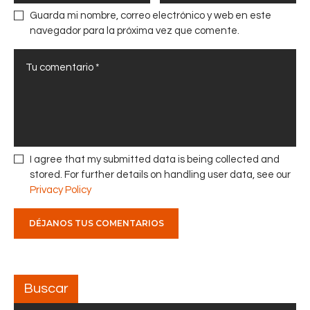
o
a
Guarda mi nombre, correo electrónico y web en este
g
r
navegador para la próxima vez que comente.
o
c
d
o
e
n
D
c
e
i
s
e
e
n
m
c
I agree that my submitted data is being collected and
p
i
stored. For further details on handling user data, see our
e
a
Privacy Policy
ñ
p
o
r
d
e
e
v
S
e
e
n
Buscar
g
t
u