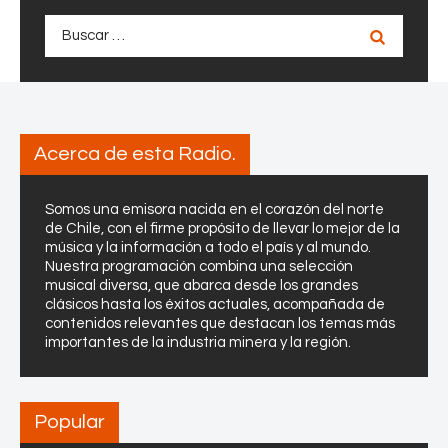
i
r
v
Buscar:
i
a
d
a
d
Acerca de esta Radio.
Somos una emisora nacida en el corazón del norte
de Chile, con el firme propósito de llevar lo mejor de la
música y la información a todo el país y al mundo.
Nuestra programación combina una selección
musical diversa, que abarca desde los grandes
clásicos hasta los éxitos actuales, acompañada de
contenidos relevantes que destacan los temas más
importantes de la industria minera y la región.
Popular