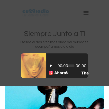
Siempre Junto a Ti
Desde el desierto más árido del mundo te
acompañamos día a día
Inicio
Chuquicamata
Radomiro Tomic
Ministro Hales
Gabriela Mistral