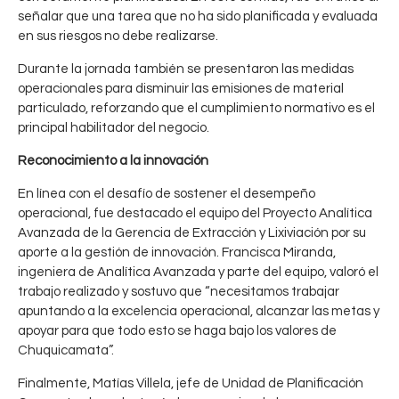
señalar que una tarea que no ha sido planificada y evaluada
en sus riesgos no debe realizarse.
Durante la jornada también se presentaron las medidas
operacionales para disminuir las emisiones de material
particulado, reforzando que el cumplimiento normativo es el
principal habilitador del negocio.
Reconocimiento a la innovación
En línea con el desafío de sostener el desempeño
operacional, fue destacado el equipo del Proyecto Analítica
Avanzada de la Gerencia de Extracción y Lixiviación por su
aporte a la gestión de innovación. Francisca Miranda,
ingeniera de Analítica Avanzada y parte del equipo, valoró el
trabajo realizado y sostuvo que “necesitamos trabajar
T
4
apuntando a la excelencia operacional, alcanzar las metas y
a
CHUQUICAMATA
apoyar para que todo esto se haga bajo los valores de
,
CODELCO
l
Chuquicamata”.
l
e
Finalmente, Matías Villela, jefe de Unidad de Planificación
R
0
r