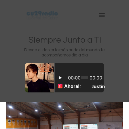
Siempre Junto a Ti
Desde el desierto más árido del mundo te
acompañamos día a día
Inicio
Chuquicamata
Radomiro Tomic
Ministro Hales
Gabriela Mistral