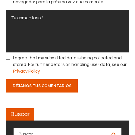
n
navegador para la próxima vez que comente.
a
i
m
c
i
i
l
ó
i
n
a
d
c
e
h
p
I agree that my submitted data is being collected and
u
r
stored. For further details on handling user data, see our
q
i
Privacy Policy
u
o
i
r
c
i
a
d
m
a
a
d
Buscar
t
e
i
s
n
p
Buscar:
a