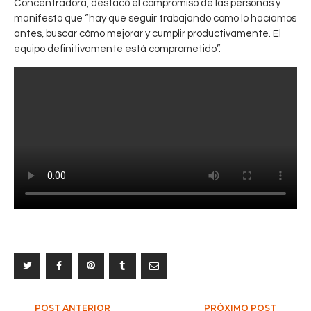
Concentradora, destacó el compromiso de las personas y
e
CHUQUICAMATA
d
manifestó que “hay que seguir trabajando como lo hacíamos
,
CODELCO
v
e
antes, buscar cómo mejorar y cumplir productivamente. El
i
E
equipo definitivamente está comprometido”.
s
s
t
t
a
r
O
a
a
t
s
e
i
g
s
i
c
a
u
G
m
S
p
Y
l
S
i
:
ó
a
7
p
POST ANTERIOR
PRÓXIMO POST
0