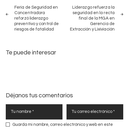
Navegación
r
a
de
Feria de Seguridad en
Liderazgo refuerza la
e
ñ
Concentradora
seguridad en la recta
entradas
n
reforzó liderazgo
final de la MGA en
o
d
preventivo y control de
Gerencia de
s
i
riesgos de fatalidad
Extracción y Lixiviación
a
z
c
a
o
j
Te puede interesar
m
e
p
s
a
2
ñ
0
a
2
n
5
d
Déjanos tus comentarios
y
o
d
a
e
l
f
a
i
Guarda mi nombre, correo electrónico y web en este
f