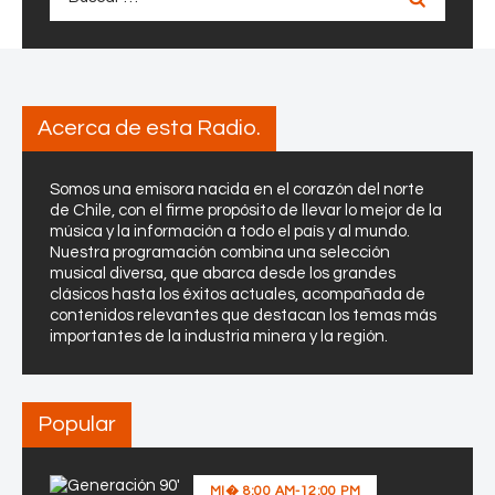
a
r
a
2
0
Acerca de esta Radio.
2
6
Somos una emisora nacida en el corazón del norte
de Chile, con el firme propósito de llevar lo mejor de la
música y la información a todo el país y al mundo.
Nuestra programación combina una selección
musical diversa, que abarca desde los grandes
clásicos hasta los éxitos actuales, acompañada de
contenidos relevantes que destacan los temas más
importantes de la industria minera y la región.
Popular
MI�
8:00 AM
-
12:00 PM