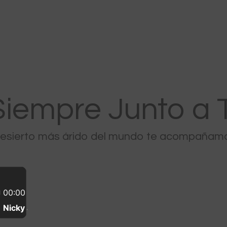
Inicio
Chuquicamata
Radomiro Tomic
Ministro Hales
Siempre Junto a T
Gabriela Mistral
desierto más árido del mundo te acompañamos