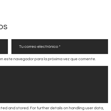
s
q
u
os
e
i
n
t
e
en este navegador para la próxima vez que comente.
g
r
a
n
S
i
s
ted and stored. For further details on handling user data,