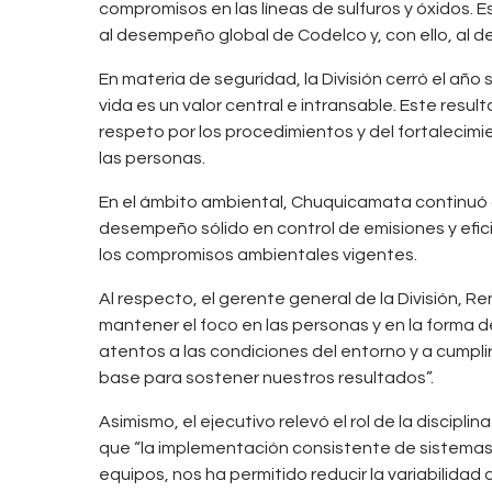
compromisos en las líneas de sulfuros y óxidos
al desempeño global de Codelco y, con ello, al des
En materia de seguridad, la División cerró el año
vida es un valor central e intransable. Este resul
respeto por los procedimientos y del fortalecim
las personas.
En el ámbito ambiental, Chuquicamata continu
desempeño sólido en control de emisiones y efici
los compromisos ambientales vigentes.
Al respecto, el gerente general de la División, R
mantener el foco en las personas y en la forma de
atentos a las condiciones del entorno y a cumpli
base para sostener nuestros resultados”.
Asimismo, el ejecutivo relevó el rol de la discipl
que “la implementación consistente de sistemas
equipos, nos ha permitido reducir la variabilidad