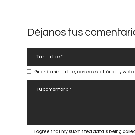
e
e
n
Déjanos tus comentari
l
a
h
i
s
Guarda mi nombre, correo electrónico y web 
t
o
r
i
a
y
o
I agree that my submitted data is being collec