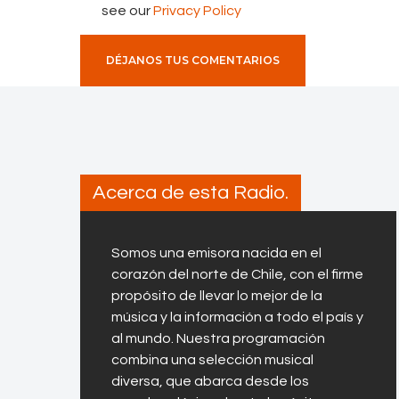
p
see our
Privacy Policy
e
r
a
c
i
ó
Acerca de esta Radio.
n
d
e
Somos una emisora nacida en el
C
corazón del norte de Chile, con el firme
h
propósito de llevar lo mejor de la
música y la información a todo el país y
u
al mundo. Nuestra programación
q
combina una selección musical
u
diversa, que abarca desde los