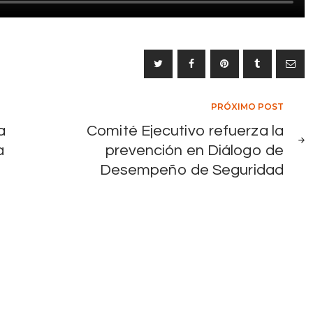
i
m
p
u
l
PRÓXIMO POST
s
a
a
Comité Ejecutivo refuerza la
d
a
prevención en Diálogo de
Desempeño de Seguridad
o
s
p
i
l
o
t
o