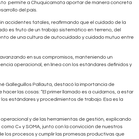
. Esto permite a Chuquicamata aportar de manera concreta
arrollo del país.
 sin accidentes fatales, reafirmando que el cuidado de la
tado es fruto de un trabajo sistemático en terreno, del
iento de una cultura de autocuidado y cuidado mutuo entre
ó avanzando en sus compromisos, manteniendo un
encia operacional, en línea con los estándares definidos y
ené Galleguillos Pallauta, destacó la importancia de
 hacer las cosas: “El primer llamado es a cuidarnos, a estar
r los estándares y procedimientos de trabajo. Esa es la
ina operacional y de las herramientas de gestión, explicando
 como C+ y SOMA, junto con la convicción de nuestros
 de los procesos y cumplir las promesas productivas que