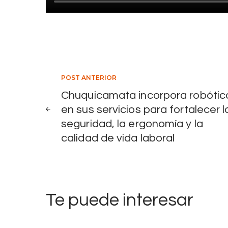
ñ
o
s
c
o
Navegación
POST ANTERIOR
m
o
Chuquicamata incorpora robótic
de
p
en sus servicios para fortalecer l
seguridad, la ergonomía y la
i
entradas
calidad de vida laboral
e
z
a
c
Te puede interesar
l
a
v