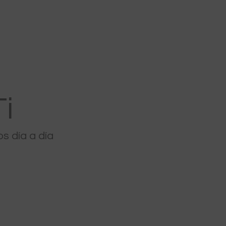
i
 día a día