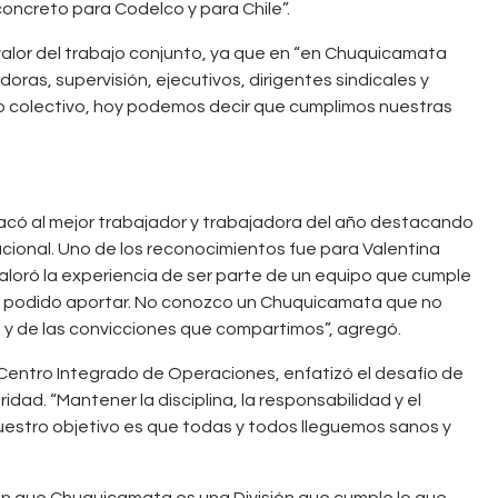
1
I
oncreto para Codelco y para Chile”.
CHUQUICAMATA
n
el valor del trabajo conjunto, ya que en “en Chuquicamata
,
CODELCO
n
ras, supervisión, ejecutivos, dirigentes sindicales y
o
o colectivo, hoy podemos decir que cumplimos nuestras
v
a
r
acó al mejor trabajador y trabajadora del año destacando
p
acional. Uno de los reconocimientos fue para Valentina
a
aloró la experiencia de ser parte de un equipo que cumple
r
r podido aportar. No conozco un Chuquicamata que no
a
o y de las convicciones que compartimos”, agregó.
a
 Centro Integrado de Operaciones, enfatizó el desafío de
v
dad. “Mantener la disciplina, la responsabilidad y el
a
estro objetivo es que todas y todos lleguemos sanos y
n
z
an que Chuquicamata es una División que cumple lo que