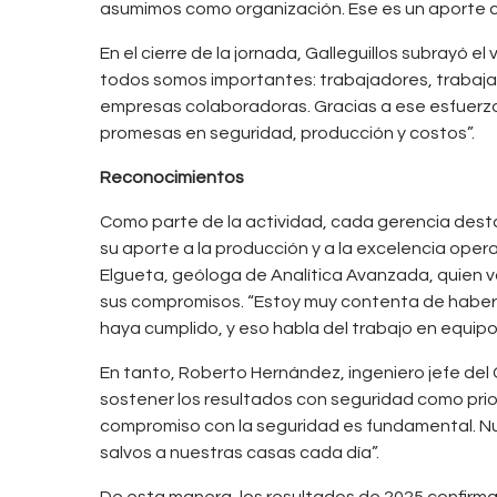
asumimos como organización. Ese es un aporte c
En el cierre de la jornada, Galleguillos subrayó 
todos somos importantes: trabajadores, trabajado
empresas colaboradoras. Gracias a ese esfuerz
promesas en seguridad, producción y costos”.
Reconocimientos
Como parte de la actividad, cada gerencia dest
su aporte a la producción y a la excelencia oper
Elgueta, geóloga de Analítica Avanzada, quien v
0
B
sus compromisos. “Estoy muy contenta de habe
CHUQUICAMATA
o
haya cumplido, y eso habla del trabajo en equip
,
CODELCO
d
En tanto, Roberto Hernández, ingeniero jefe del
e
sostener los resultados con seguridad como priori
g
compromiso con la seguridad es fundamental. Nu
salvos a nuestras casas cada día”.
a
“
De esta manera, los resultados de 2025 confirm