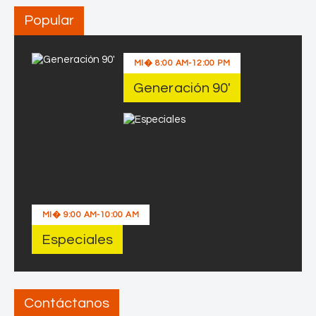
2
o
0
Popular
2
6
MI�
8:00 AM
-
12:00 PM
Generación 90′
MI�
9:00 AM
-
10:00 AM
Especiales
Contáctanos