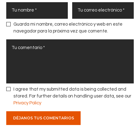
a
l
r
e
e
r
f
Guarda mi nombre, correo electrónico y web en este
e
u
navegador para la próxima vez que comente.
s
e
t
r
r
z
a
a
t
l
é
a
g
d
i
i
I agree that my submitted data is being collected and
c
s
stored. For further details on handling user data, see our
o
c
Privacy Policy
d
i
e
p
l
l
C
i
o
n