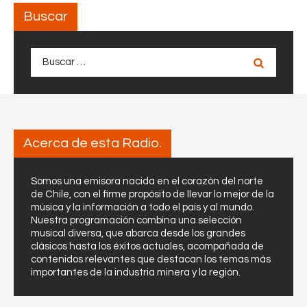
m
a
Buscar
i
y
t
e
é
l
Buscar:
D
f
i
o
r
c
e
o
c
e
t
Acerca de esta Radio.
s
i
t
v
r
Somos una emisora nacida en el corazón del norte
o
de Chile, con el firme propósito de llevar lo mejor de la
a
A
música y la información a todo el país y al mundo.
t
m
Nuestra programación combina una selección
é
musical diversa, que abarca desde los grandes
p
g
clásicos hasta los éxitos actuales, acompañada de
l
contenidos relevantes que destacan los temas más
i
i
importantes de la industria minera y la región.
c
a
o
d