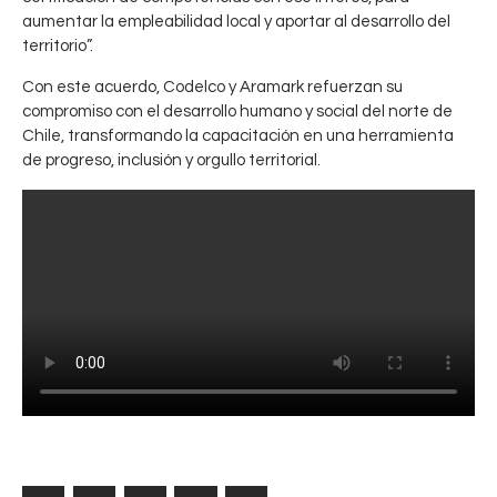
r
r
aumentar la empleabilidad local y aportar al desarrollo del
a
o
territorio”.
c
y
i
e
Con este acuerdo, Codelco y Aramark refuerzan su
o
compromiso con el desarrollo humano y social del norte de
c
n
Chile, transformando la capacitación en una herramienta
t
a
de progreso, inclusión y orgullo territorial.
a
l
l
:
o
T
s
a
p
l
r
l
i
e
m
r
e
e
r
n
o
C
s
h
1
u
5