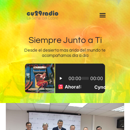
Siempre Junto a Ti
Desde el desierto más árido del mundo te
acompañamos día a día
Inicio
Chuquicamata
Radomiro Tomic
Ministro Hales
Gabriela Mistral