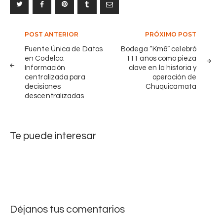
q
0
u
d
i
í
Navegación
POST ANTERIOR
PRÓXIMO POST
c
a
de
Fuente Única de Datos
Bodega “Km6” celebró
a
s
en Codelco:
111 años como pieza
entradas
m
d
Información
clave en la historia y
a
centralizada para
operación de
e
t
decisiones
Chuquicamata
2
a
descentralizadas
0
S
2
u
6
b
Te puede interesar
c
t
o
e
n
r
u
r
n
á
t
n
a
Déjanos tus comentarios
e
l