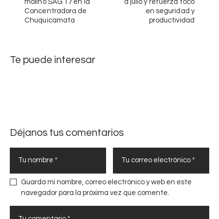
molino SAG 17 en la
a julio y refuerza foco
a
e
Concentradora de
en seguridad y
c
z
Chuquicamata
productividad
i
a
ó
c
n
l
Te puede interesar
c
a
o
v
m
e
o
e
e
n
j
l
e
Déjanos tus comentarios
a
d
h
e
i
l
s
a
t
Guarda mi nombre, correo electrónico y web en este
g
o
navegador para la próxima vez que comente.
e
r
s
i
t