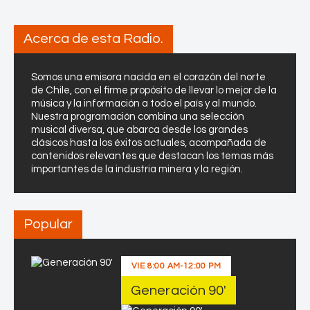
o
a
p
m
Acerca de esta Radio.
e
a
r
t
a
a
Somos una emisora nacida en el corazón del norte
c
de Chile, con el firme propósito de llevar lo mejor de la
i
música y la información a todo el país y al mundo.
Nuestra programación combina una selección
ó
musical diversa, que abarca desde los grandes
n
clásicos hasta los éxitos actuales, acompañada de
m
contenidos relevantes que destacan los temas más
á
importantes de la industria minera y la región.
s
s
e
Popular
g
u
r
VIE
8:00 AM
-
12:00 PM
a
Generación 90′
y
c