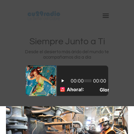
Siempre Junto a Ti
Desde el desierto más árido del mundo te
acompañamos día a día
Inicio
Chuquicamata
Radomiro Tomic
Ministro Hales
Gabriela Mistral