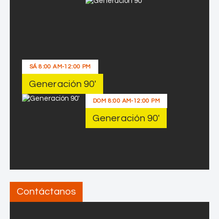
o
m
p
e
t
i
SÁ
8:00 AM
-
12:00 PM
t
Generación 90′
i
v
DOM
8:00 AM
-
12:00 PM
a
Generación 90′
Contáctanos