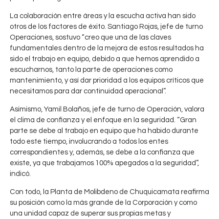
t
a
La colaboración entre áreas y la escucha activa han sido
d
otros de los factores de éxito. Santiago Rojas, jefe de turno
o
Operaciones, sostuvo “creo que una de las claves
s
fundamentales dentro de la mejora de estos resultados ha
sido el trabajo en equipo, debido a que hemos aprendido a
a
escucharnos, tanto la parte de operaciones como
j
mantenimiento, y así dar prioridad a los equipos críticos que
u
necesitamos para dar continuidad operacional”.
n
B
0
i
Asimismo, Yamil Bolaños, jefe de turno de Operación, valora
o
CHUQUICAMATA
o
,
el clima de confianza y el enfoque en la seguridad. “Gran
CODELCO
d
:
parte se debe al trabajo en equipo que ha habido durante
e
C
todo este tiempo, involucrando a todos los entes
g
h
correspondientes y, además, se debe a la confianza que
a
u
existe, ya que trabajamos 100% apegados a la seguridad”,
“
q
indicó.
K
u
m
Con todo, la Planta de Molibdeno de Chuquicamata reafirma
i
6
su posición como la más grande de la Corporación y como
c
”
una unidad capaz de superar sus propias metas y
a