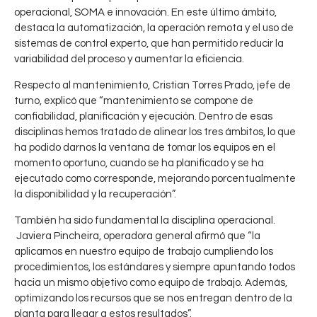
operacional, SOMA e innovación. En este último ámbito,
destaca la automatización, la operación remota y el uso de
sistemas de control experto, que han permitido reducir la
variabilidad del proceso y aumentar la eficiencia.
Respecto al mantenimiento, Cristian Torres Prado, jefe de
E
2
turno, explicó que “mantenimiento se compone de
n
CHUQUICAMATA
confiabilidad, planificación y ejecución. Dentro de esas
,
CODELCO
t
disciplinas hemos tratado de alinear los tres ámbitos, lo que
r
ha podido darnos la ventana de tomar los equipos en el
e
momento oportuno, cuando se ha planificado y se ha
g
ejecutado como corresponde, mejorando porcentualmente
a
la disponibilidad y la recuperación”.
d
También ha sido fundamental la disciplina operacional.
e
Javiera Pincheira, operadora general afirmó que “la
R
aplicamos en nuestro equipo de trabajo cumpliendo los
e
procedimientos, los estándares y siempre apuntando todos
s
hacia un mismo objetivo como equipo de trabajo. Además,
u
optimizando los recursos que se nos entregan dentro de la
l
planta para llegar a estos resultados”.