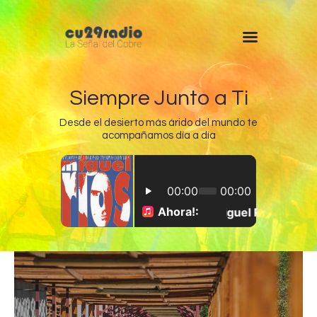
Siempre Junto a Ti
Desde el desierto más árido del mundo te
acompañamos día a día
Inicio
Chuquicamata
Radomiro Tomic
Ministro Hales
Gabriela Mistral