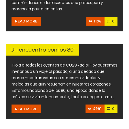
centrándonos en los aspectos que preocupan y
marcan la pauta en en las…
1198
0
READ MORE
26 DE
ENERO
DE
2017
Un encuentro con los 80′
¡Hola a todos los oyentes de CU29Radio! Hoy queremos
invitarlos a un viaje al pasado, a una década que
marcó nuestras vidas con ritmos inolvidables y
melodías que aún resuenan en nuestros corazones.
Estamos hablando de los 80, una época donde la
música se vivía intensamente, tanto en inglés como…
4981
0
READ MORE